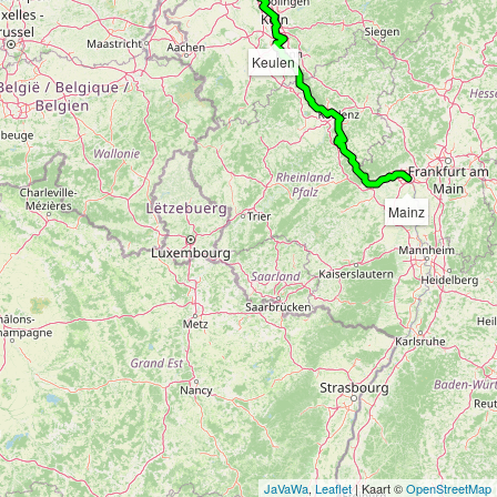
Keulen
Mainz
JaVaWa
,
Leaflet
| Kaart ©
OpenStreetMap