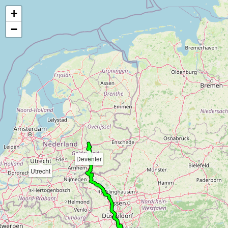
+
−
Deventer
Utrecht