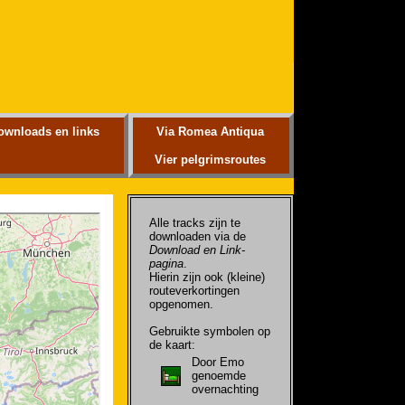
ownloads en links
Via Romea Antiqua
Vier pelgrimsroutes
Alle tracks zijn te
downloaden via de
Download en Link-
pagina
.
Hierin zijn ook (kleine)
routeverkortingen
opgenomen.
Gebruikte symbolen op
de kaart:
Door Emo
genoemde
overnachting