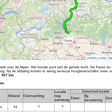
teek over de Alpen. Het hooste punt van de gehele tocht. De Passo du
oog. Na de afdaling komen er weing serieuze hoogteverschillen meer v
:
427 km
mo.
Zekerheid locatie
Locatie
Afstand
Overnachting
nog
Bij
Zeker
Onz
aanwezig
benadering
no
41
?
?