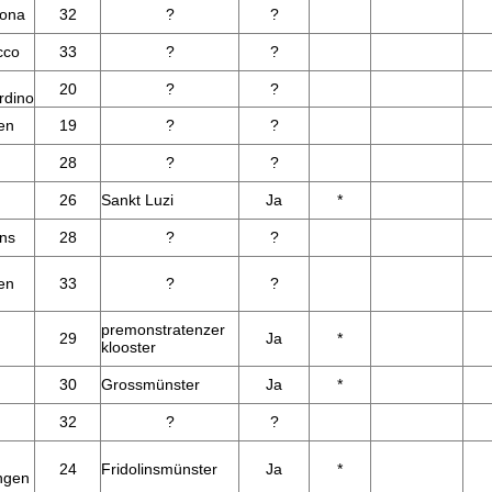
zona
32
?
?
cco
33
?
?
20
?
?
rdino
en
19
?
?
28
?
?
26
Sankt Luzi
Ja
*
ns
28
?
?
en
33
?
?
premonstratenzer
29
Ja
*
klooster
h
30
Grossmünster
Ja
*
32
?
?
24
Fridolinsmünster
Ja
*
ngen