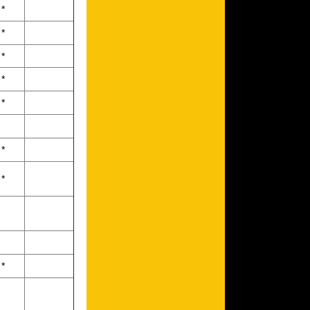
*
*
*
*
*
*
*
*