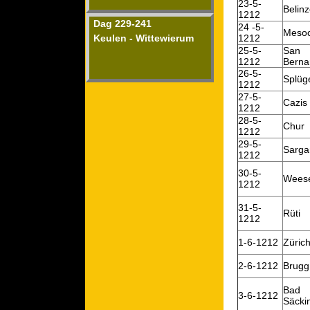
23-5-
Belin
1212
Dag 229-241
24 -5-
Meso
Keulen - Wittewierum
1212
25-5-
San
1212
Berna
26-5-
Splüg
1212
27-5-
Cazis
1212
28-5-
Chur
1212
29-5-
Sarga
1212
30-5-
Wees
1212
31-5-
Rüti
1212
1-6-1212
Züric
2-6-1212
Brugg
Bad
3-6-1212
Säcki