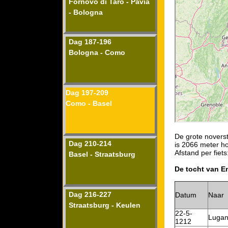
Fornovo di Taro - Pavia
- Bologna
Dag 187-196
Bologna - Como
Dag 197-209
Como - Basel
De grote novers
Dag 210-214
is 2066 meter h
Afstand per fiets
Basel - Straatsburg
De tocht van E
Dag 216-227
Datum
Naar
Straatsburg - Keulen
22-5-
Luga
1212