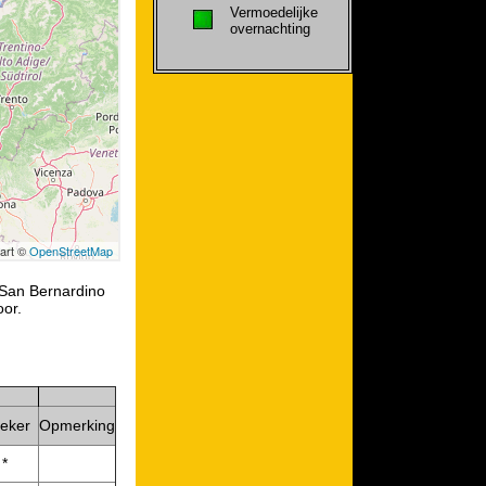
Vermoedelijke
overnachting
 San Bernardino
oor.
eker
Opmerking
*