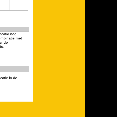
locatie nog
combinatie met
er de
ts.
catie in de