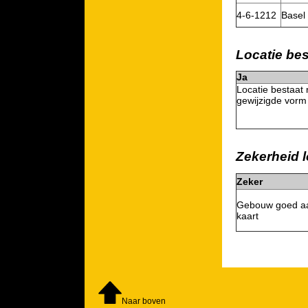
4-6-1212
Basel
Locatie be
Ja
Locatie bestaat 
gewijzigde vorm
Zekerheid l
Zeker
Gebouw goed a
kaart
Naar boven