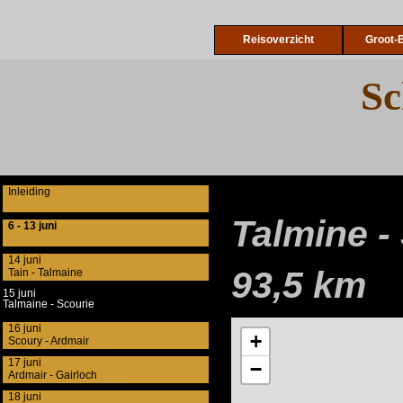
Reisoverzicht
Groot-B
Sc
Inleiding
Talmine -
6 - 13 juni
14 juni
93,5 km
Tain - Talmaine
15 juni
Talmaine - Scourie
16 juni
Scoury - Ardmair
17 juni
Ardmair - Gairloch
18 juni