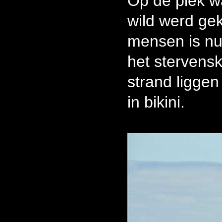
Op de plek w
wild werd ge
mensen is nu
het stervens
strand ligge
in bikini.