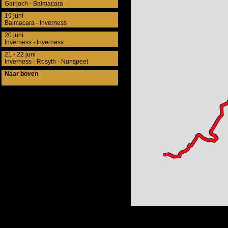
Gairloch - Balmacara
19 juni
Balmacara - Inverness
20 juni
Inverness - Inverness
21 - 22 juni
Inverness - Rosyth - Nunspeet
Naar boven