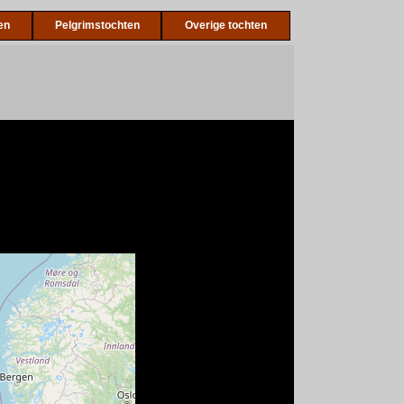
en
Pelgrimstochten
Overige tochten