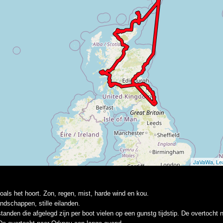
oals het hoort. Zon, regen, mist, harde wind en kou.
ndschappen, stille eilanden.
standen die afgelegd zijn per boot vielen op een gunstg tijdstip. De overtocht