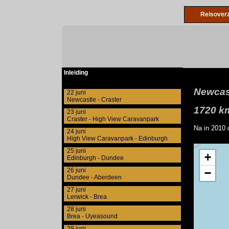
Reisoverz
Inleiding
Newcast
22 juni
Newcastle - Craster
1720 km
23 juni
Craster - High View Caravanpark
Na in 2010 
24 juni
High View Caravanpark - Edinburgh
25 juni
Edinburgh - Dundee
26 juni
Dundee - Aberdeen
27 juni
Lerwick - Brea
28 juni
Brea - Uyeasound
29 juni