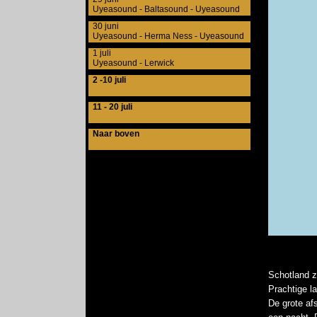
Uyeasound - Baltasound - Uyeasound
30 juni
Uyeasound - Herma Ness - Uyeasound
1 juli
Uyeasound - Lerwick
2 -10 juli
11 - 20 juli
Naar boven
Schotland z
Prachtige la
De grote af