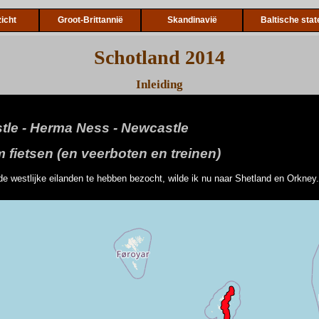
icht
Groot-Brittannië
Skandinavië
Baltische stat
Schotland 2014
Inleiding
le - Herma Ness - Newcastle
 fietsen (en veerboten en treinen)
de westlijke eilanden te hebben bezocht, wilde ik nu naar Shetland en Orkney.