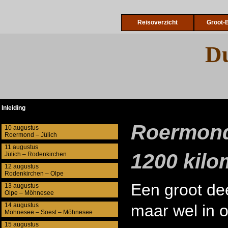
Reisoverzicht
Groot-B
Du
Inleiding
Roermond 
10 augustus
Roermond – Jülich
11 augustus
1200 kilo
Jülich – Rodenkirchen
12 augustus
Rodenkirchen – Olpe
Een groot de
13 augustus
Olpe – Möhnesee
14 augustus
maar wel in 
Möhnesee – Soest – Möhnesee
15 augustus