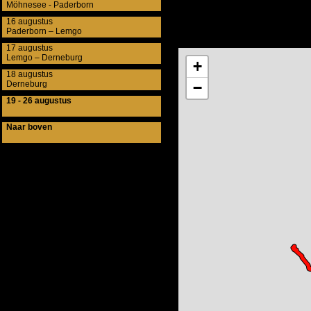
Möhnesee - Paderborn
16 augustus
Paderborn – Lemgo
17 augustus
Lemgo – Derneburg
18 augustus
Derneburg
19 - 26 augustus
Naar boven