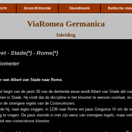
icht
Groot-Brittannië
Skandinavië
Baltische stat
ViaRomea Germanica
Inleiding
t - Stade(*) - Rome(*)
lometer
or van Albert van Stade naar Rome.
et begin van de jaren 30 van de dertiende eeuw wordt Albert van Stade abt van
ien in Stade. Hij vindt dat de discipline in het klooster te wensen overlaat, en 
an de strengere regels van de Cisterciënzers.
de hij, naar eigen zeggen, in 1236 naar Rome om paus Gregorius IX om de n
 te vragen. De paus stemde in met zijn wens van strengere regels, maar verb
ot een cisterciënzer klooster.