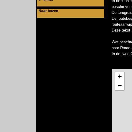
In de kroni
beschreven.
Naar boven
De terugrei
De routebes
routeaanwij
Deze tekst s
Wat beschre
naar Rome.
In de twee C