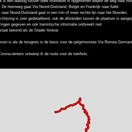
ek is een dialoog tussen twee monniken is opgenomen waarin de weg naar Ro
 De heenweg gaat Via Noord-Duitsland, België en Frankrijk naar Italië.
s naar Noord-Duitsland gaat in een min of meer rechte lijn naar het Noorden.
chrijving is zeer gedetailleerd, ook de afstanden tussen de plaatsen is aan
zingen gegeven en ook toeristische informatie ontbreekt niet.
taat bekend als de Stader Itinerar.
ven is als de terugreis is de basis voor de pelgrimsroute Via Romea German
orona-winters ontwierp ik de route voor de toerfiets.