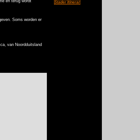
me en terug wordt
Stader Itinerar
gegeven. Soms worden er
ica, van Noordduitsland