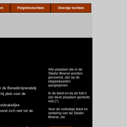
en
Pelgrimstochten
Overige tochten
Alle plaatsen die in de
Stader Itinerar worden
genoemd, zijn op de
etappekaarten
aangegeven.
 de Benedictijnerabdij
In de tekst en bij de foto's
hij pleit voor de
zijn deze plaatsen gemerkt
met (*).
oodzakelijke
Voor de volledige tekst en
ond zich niet tot de
vertaling van de Stader
Itinerar, zie: