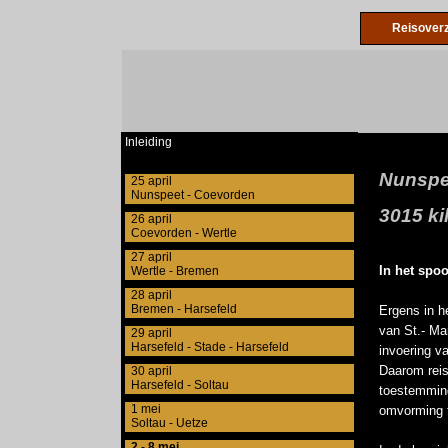
Reisoverz
Inleiding
Nunspee
25 april
Nunspeet - Coevorden
3015 ki
26 april
Coevorden - Wertle
27 april
In het spo
Wertle - Bremen
28 april
Bremen - Harsefeld
Ergens in h
van St.- Mar
29 april
Harsefeld - Stade - Harsefeld
invoering v
Daarom reis
30 april
Harsefeld - Soltau
toestemming
1 mei
omvorming t
Soltau - Uetze
2 - 8 mei