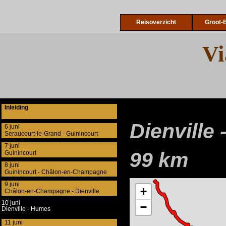
Reisoverzicht
Groot-B
Vi
Inleiding
Dienville
6 juni
Seraucourt-le-Grand - Guinincourt
7 juni
99 km
Guinincourt
8 juni
Guinincourt - Châlon-en-Champagne
9 juni
Châlon-en-Champagne - Dienville
10 juni
Dienville - Humes
11 juni