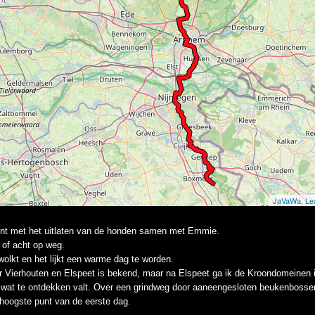
nt met het uitlaten van de honden samen met Emmie.
of acht op weg.
wolkt en het lijkt een warme dag te worden.
 Vierhouten en Elspeet is bekend, maar na Elspeet ga ik de Kroondomeinen i
g wat te ontdekken valt. Over een grindweg door aaneengesloten beukenbosse
 hoogste punt van de eerste dag.