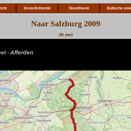
icht
Groot-Brittannië
Skandinavië
Baltische stat
Naar Salzburg 2009
30 mei
t - Afferden