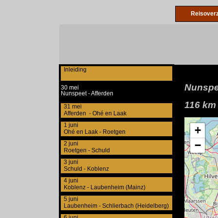
Reisoverz
Inleiding
Nunspee
30 mei
Nunspeet - Afferden
116 km
31 mei
Afferden - Ohé en Laak
1 juni
Ohé en Laak - Roetgen
2 juni
Roetgen - Schuld
3 juni
Schuld - Koblenz
4 juni
Koblenz - Laubenheim (Mainz)
5 juni
Laubenheim - Schlierbach (Heidelberg)
6 juni