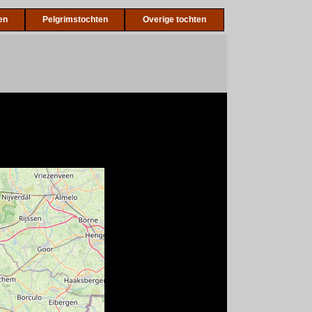
en
Pelgrimstochten
Overige tochten