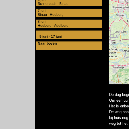
Schlierbach - Binau
7 juni
Binau - Heuberg
8 juni
Heuberg - Adelberg
9 juni - 17 juni
Naar boven
De dag begi
Om een uur 
Het is onbe
De weg naar
bij huis no
weg tot het