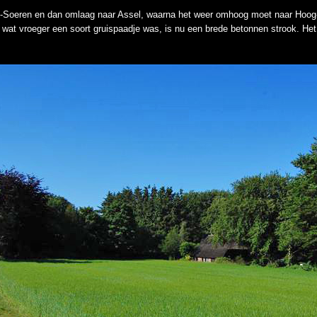
Soeren en dan omlaag naar Assel, waarna het weer omhoog moet naar Hoog-B
, wat vroeger een soort gruispaadje was, is nu een brede betonnen strook. Het 
.