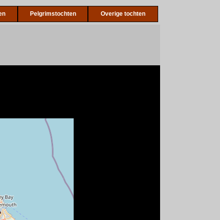
en
Pelgrimstochten
Overige tochten