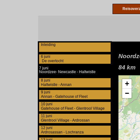
Reisoverz
Inleiding
Noordze
6 juni
De overtocht
84 km
7 juni
Noordzee- Newcastle - Haltwistle
8 juni
Haltwistle - Annan
9 juni
Annan - Gatehouse of Fleet
10 juni
Gatehouse of Fleet - Glentrool Village
11 juni
Glentrool Village - Ardrossan
12 juni
Ardrosassan - Lochranza
13 juni