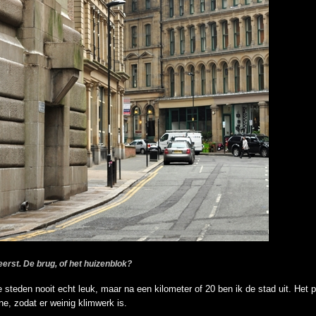
erst. De brug, of het huizenblok?
e steden nooit echt leuk, maar na een kilometer of 20 ben ik de stad uit. Het 
ne, zodat er weinig klimwerk is.