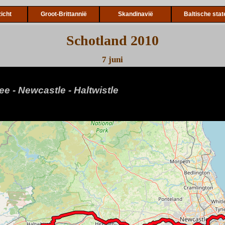
icht
Groot-Brittannië
Skandinavië
Baltische stat
Schotland 2010
7 juni
e - Newcastle - Haltwistle