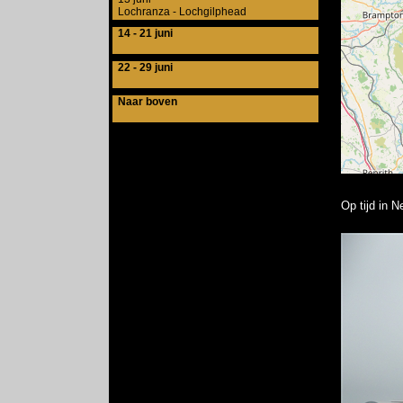
Lochranza - Lochgilphead
14 - 21 juni
22 - 29 juni
Naar boven
Op tijd in N