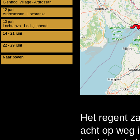
Glentrool Village - Ardrossan
12 juni
Ardrosassan - Lochranza
13 juni
Lochranza - Lochgilphead
14 - 21 juni
22 - 29 juni
Naar boven
Het regent za
acht op weg 