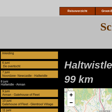
Reisoverzicht
Groot-B
Sc
Inleiding
Haltwistl
6 juni
De overtocht
7 juni
99 km
Noordzee- Newcastle - Haltwistle
8 juni
Haltwistle - Annan
9 juni
Annan - Gatehouse of Fleet
10 juni
Gatehouse of Fleet - Glentrool Village
11 juni