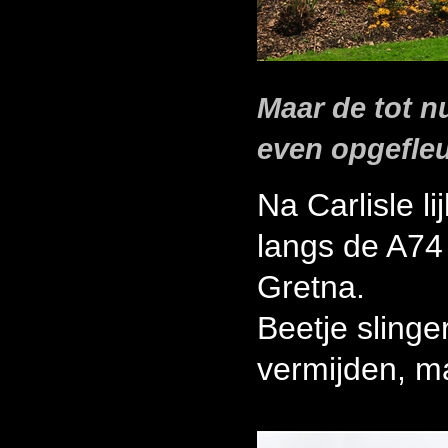
Maar de tot n
even opgefleu
Na Carlisle l
langs de A74
Gretna.
Beetje sling
vermijden, m