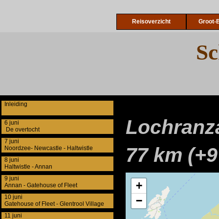
Reisoverzicht
Groot-B
Sc
Inleiding
Lochranz
6 juni
De overtocht
7 juni
77 km (+9
Noordzee- Newcastle - Haltwistle
8 juni
Haltwistle - Annan
9 juni
Annan - Gatehouse of Fleet
10 juni
Gatehouse of Fleet - Glentrool Village
11 juni