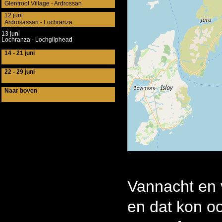
Glentrool Village - Ardrossan
12 juni
Ardrosassan - Lochranza
13 juni
Lochranza - Lochgilphead
14 - 21 juni
22 - 29 juni
Naar boven
Vannacht en 
en dat kon o